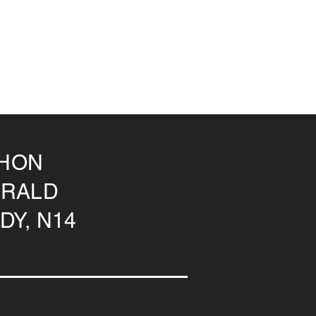
 JHON
ERALD
DY, N14