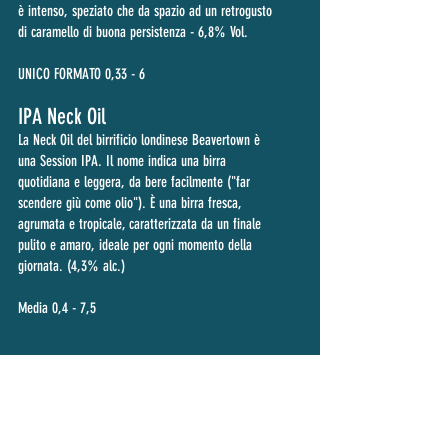
è intenso, speziato che da spazio ad un retrogusto
di caramello di buona persistenza - 6,8% Vol.
UNICO FORMATO 0,33 - 6
IPA Neck Oil
La Neck Oil del birrificio londinese Beavertown è
una Session IPA. Il nome indica una birra
quotidiana e leggera, da bere facilmente ("far
scendere giù come olio"). È una birra fresca,
agrumata e tropicale, caratterizzata da un finale
pulito e amaro, ideale per ogni momento della
giornata. (4,3% alc.)
Media 0,4 - 7,5
BOLLICINE
"FOLLADOR EXTRA DRY DOC" Treviso Farder -