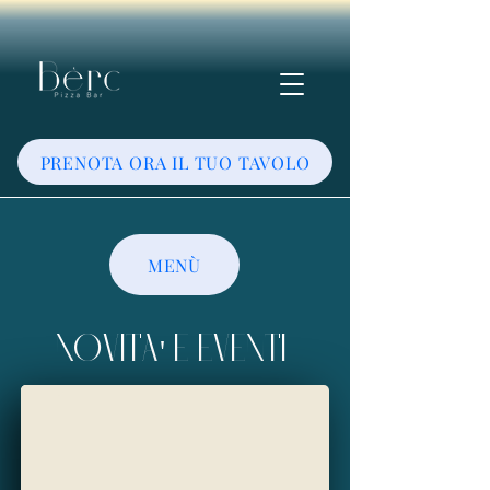
PRENOTA ORA IL TUO TAVOLO
MENÙ
SONO ARRIVATE !!!
NOVITA' E EVENTI
Le nostre Birre Artigianali, una è anche senza glutin