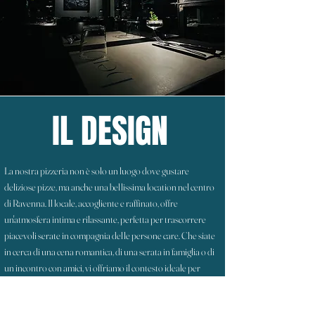
IL DESIGN
La nostra pizzeria non è solo un luogo dove gustare
deliziose pizze, ma anche una bellissima location nel centro
di Ravenna. Il locale, accogliente e raffinato, offre
un'atmosfera intima e rilassante, perfetta per trascorrere
piacevoli serate in compagnia delle persone care. Che siate
in cerca di una cena romantica, di una serata in famiglia o di
un incontro con amici, vi offriamo il contesto ideale per
creare ricordi indimenticabili, avvolti dal calore e
dall'ospitalità che ci contraddistinguono.